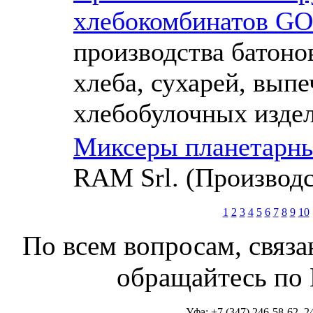
хлебокомбинатов GO
производства батоно
хлеба, сухарей, выпе
хлебобулочных изде
Миксеры планетарн
RAM Srl. (Производс
1
2
3
4
5
6
7
8
9
10
По всем вопросам, связа
обращайтесь по 
Уфа: +7 (347) 246-58-62, 2